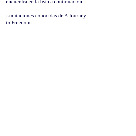
encuentra en la lista a continuación.
Limitaciones conocidas de A Journey
to Freedom:
1. Las imágenes cargadas pueden tener
alternativas de texto o descripciones de
audio porque no puedo garantizar la
calidad de las contribuciones.
Monitoreo los comentarios y
sugerencias de los usuarios y
soluciono los problemas en una
semana. Comuníquese conmigo a
través de la información de contacto
proporcionada si encuentra un
problema.
Enfoque de evaluación
A Journey to Freedom evaluó la